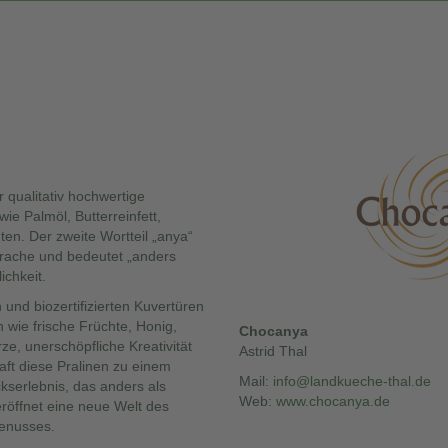
r qualitativ hochwertige
ie Palmöl, Butterreinfett,
en. Der zweite Wortteil „anya“
rache und bedeutet „anders
ichkeit.
 und biozertifizierten Kuvertüren
wie frische Früchte, Honig,
Chocanya
e, unerschöpfliche Kreativität
Astrid Thal
ft diese Pralinen zu einem
Mail:
info@landkueche-thal.de
serlebnis, das anders als
Web:
www.chocanya.de
röffnet eine neue Welt des
enusses.