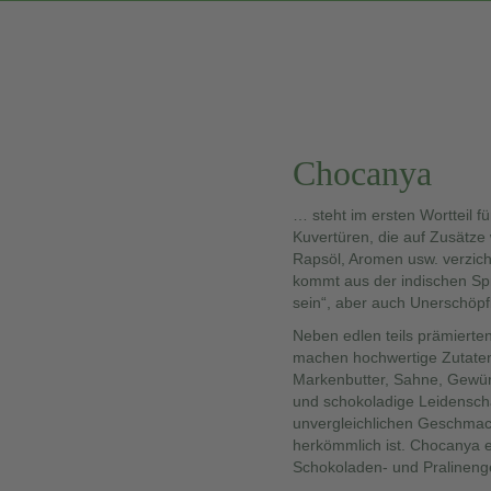
Chocanya
… steht im ersten Wortteil fü
Kuvertüren, die auf Zusätze w
Rapsöl, Aromen usw. verzicht
kommt aus der indischen Sp
sein“, aber auch Unerschöpfl
Neben edlen teils prämierten
machen hochwertige Zutaten 
Markenbutter, Sahne, Gewürz
und schokoladige Leidenscha
unvergleichlichen Geschmack
herkömmlich ist. Chocanya e
Schokoladen- und Pralineng