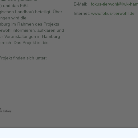
E-Mail:
fokus-tierwohl@lwk-ha
t) und das FiBL
ogischen Landbau) beteiligt. Über
Internet:
www.fokus-tierwohl.de
ungen wird die
burg im Rahmen des Projekts
rwohl informieren, aufklären und
er Veranstaltungen in Hamburg
reich. Das Projekt ist bis
ojekt finden sich unter: