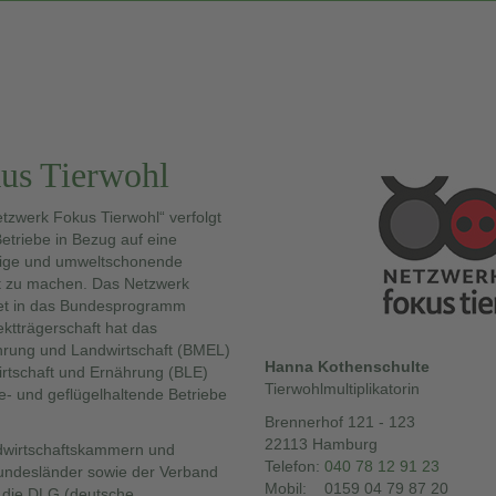
us Tierwohl
tzwerk Fokus Tierwohl“ verfolgt
Betriebe in Bezug auf eine
ltige und umweltschonende
fit zu machen. Das Netzwerk
ttet in das Bundesprogramm
ektträgerschaft hat das
hrung und Landwirtschaft (BMEL)
Hanna Kothenschulte
irtschaft und Ernährung (BLE)
Tierwohlmultiplikatorin
e- und geflügelhaltende Betriebe
Brennerhof 121 - 123
22113 Hamburg
ndwirtschaftskammern und
Telefon:
040 78 12 91 23
Bundesländer sowie der Verband
Mobil: 0159 04 79 87 20
 die DLG (deutsche