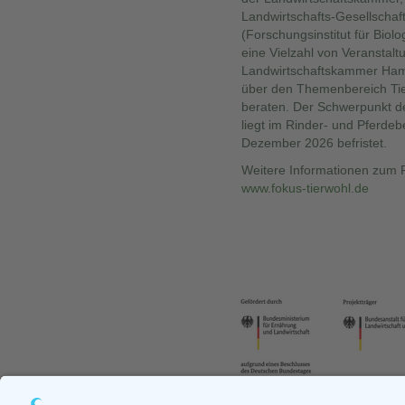
Landwirtschafts-Gesellschaf
(Forschungsinstitut für Biol
eine Vielzahl von Veranstalt
Landwirtschaftskammer Ham
über den Themenbereich Tie
beraten. Der Schwerpunkt d
liegt im Rinder- und Pferdebe
Dezember 2026 befristet.
Weitere Informationen zum Pr
www.fokus-tierwohl.de